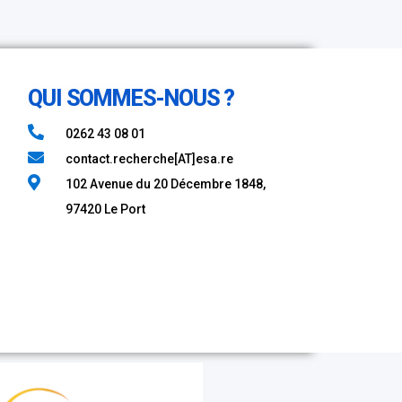
QUI SOMMES-NOUS ?
0262 43 08 01​
contact.recherche[AT]esa.re
102 Avenue du 20 Décembre 1848,
97420 Le Port