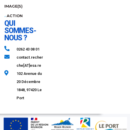
IMAGE(S)
ACTION
QUI
SOMMES-
NOUS ?
0262 43 08 01​
contact.recher
che[AT]esa.re
102 Avenue du
20 Décembre
1848, 97420 Le
Port