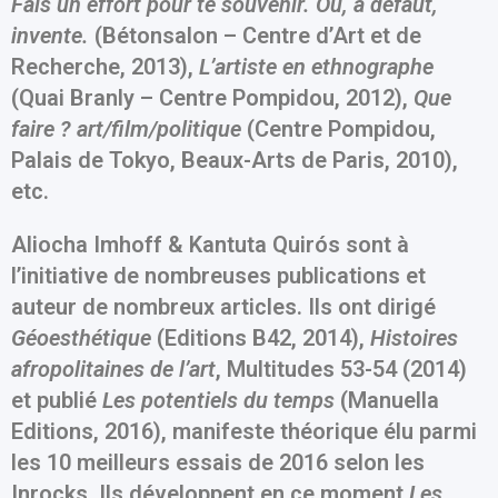
Fais un effort pour te souvenir. Ou, à défaut,
invente.
(Bétonsalon – Centre d’Art et de
Recherche, 2013),
L’artiste en ethnographe
(Quai Branly – Centre Pompidou, 2012),
Que
faire ? art/film/politique
(Centre Pompidou,
Palais de Tokyo, Beaux-Arts de Paris, 2010),
etc.
Aliocha Imhoff & Kantuta Quirós sont à
l’initiative de nombreuses publications et
auteur de nombreux articles. Ils ont dirigé
Gé
oesth
étique
(Editions B42, 2014),
Histoires
afropolitaines de l’art
, Multitudes 53-54 (2014)
et publié
Les potentiels du temps
(Manuella
Editions, 2016), manifeste théorique élu parmi
les 10 meilleurs essais de 2016 selon les
Inrocks. Ils développent en ce moment
Les