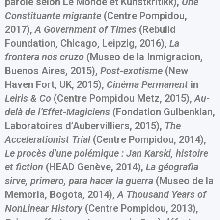
parole selon Le Monde et Kunstkritikk),
Une
Constituante migrante
(Centre Pompidou,
2017),
A Government of Times
(Rebuild
Foundation, Chicago, Leipzig, 2016),
La
frontera nos cruzo
(Museo de la Inmigracion,
Buenos Aires, 2015),
Post-exotisme
(New
Haven Fort, UK, 2015),
Cinéma Permanent
in
Leiris & Co
(Centre Pompidou Metz, 2015),
Au-
delà de l’Effet-Magiciens
(Fondation Gulbenkian,
Laboratoires d’Aubervilliers, 2015),
The
Accelerationist Trial
(Centre Pompidou, 2014),
Le procès d’une polémique : Jan Karski, histoire
et fiction
(HEAD Genève, 2014),
La g
é
ografia
sirve, primero, para hacer la guerra
(Museo de la
Memoria, Bogota, 2014),
A Thousand Years of
NonLinear History
(Centre Pompidou, 2013),