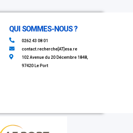
QUI SOMMES-NOUS ?
0262 43 08 01​
contact.recherche[AT]esa.re
102 Avenue du 20 Décembre 1848,
97420 Le Port