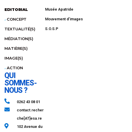
EDITORIAL
Musée Apatride
CONCEPT
Mouvement d’images
TEXTUALITÉ(S)
S.O.S.P
MÉDIATION(S)
MATIÈRE(S)
IMAGE(S)
ACTION
QUI
SOMMES-
NOUS ?
0262 43 08 01​
contact.recher
che[AT]esa.re
102 Avenue du