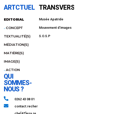
ARTCTUEL
TRANSVERSAL
EDITORIAL
Musée Apatride
CONCEPT
Mouvement d’images
TEXTUALITÉ(S)
S.O.S.P
MÉDIATION(S)
MATIÈRE(S)
IMAGE(S)
ACTION
QUI
SOMMES-
NOUS ?
0262 43 08 01​
contact.recher
che[AT]esa.re